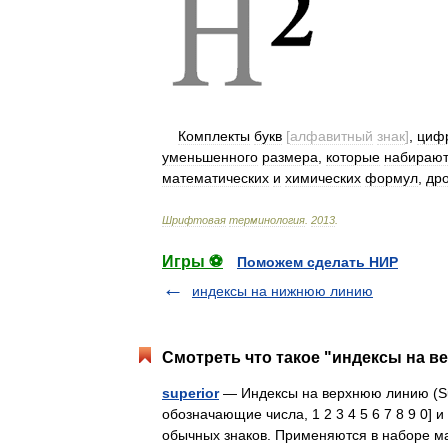
Комплекты
букв
[
алфавитный
знак
]
,
циф
уменьшенного
размера
,
которые
набирают
математических
и
химических
формул
,
др
Шрифтовая
терминология
.
2013
.
Игры ⚽
Поможем сделать НИР
индексы на нижнюю линию
Смотреть что такое "индексы на в
superior
— Индексы на верхнюю линию (Su
обозначающие числа, 1 2 3 4 5 6 7 8 9 0]
обычных знаков. Применяются в наборе