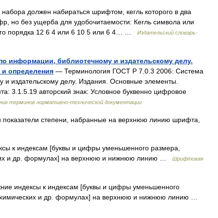
 набора должен набираться шрифтом, кегль которого в два
р, но без ущерба для удобочитаемости: Кегль символа или
 го порядка 12 6 4 или 6 10 5 или 6 4… …
Издательский словарь-
в по информации, библиотечному и издательскому делу.
 и определения
— Терминология ГОСТ Р 7.0.3 2006: Система
 и издательскому делу. Издания. Основные элементы.
а: 3.1.5.19 авторский знак: Условное буквенно цифровое
ник терминов нормативно-технической документации
и показатели степени, набранные на верхнюю линию шрифта,
сы к индексам [буквы и цифры уменьшенного размера,
ких и др. формулах] на верхнюю и нижнюю линию …
Шрифтовая
ие индексы к индексам [буквы и цифры уменьшенного
, химических и др. формулах] на верхнюю и нижнюю линию …