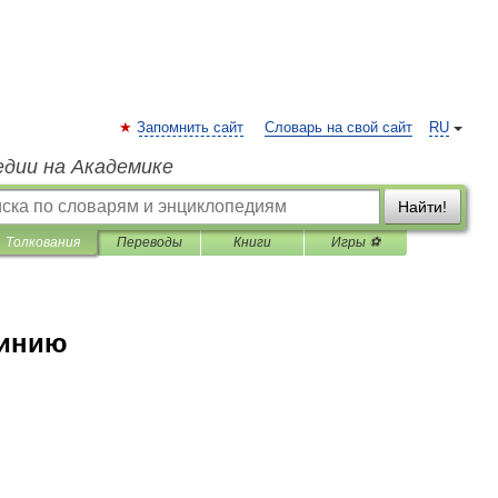
Запомнить сайт
Словарь на свой сайт
RU
едии на Академике
Найти!
Толкования
Переводы
Книги
Игры ⚽
линию