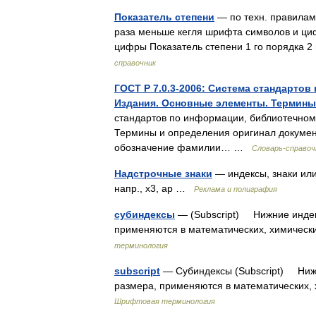
Показатель степени
— по техн. правилам
раза меньше кегля шрифта символов и циф
цифры Показатель степени 1 го порядка 2
справочник
ГОСТ Р 7.0.3-2006: Система стандарто
Издания. Основные элементы. Термины
стандартов по информации, библиотечному
Термины и определения оригинал документ
обозначение фамилии… …
Словарь-справоч
Надстрочные знаки
— индексы, знаки ил
напр., x3, ар …
Реклама и полиграфия
субиндексы
— (Subscript) Нижние индек
применяются в математических, химичес
терминология
subscript
— Субиндексы (Subscript) Нижн
размера, применяются в математических
Шрифтовая терминология