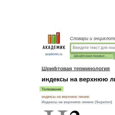
Словари и энциклоп
academic.ru
Шрифтовая терминология
Шрифтовая терминология
индексы на верхнюю 
Толкование
индексы
на
верхнюю
линию
Индексы
на
верхнюю
линию
(
Superior
)