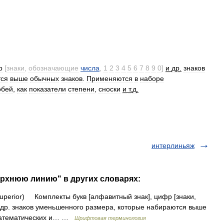
р
[
знаки
,
обозначающие
числа
,
1
2
3
4
5
6
7
8
9
0
]
и
др
.
знаков
ся
выше
обычных
знаков
.
Применяются
в
наборе
обей
,
как
показатели
степени
,
сноски
и
т
.
д
.
интерлиньяж
ерхнюю линию" в других словарях:
perior) Комплекты букв [алфавитный знак], цифр [знаки,
 и др. знаков уменьшенного размера, которые набираются выше
 математических и… …
Шрифтовая терминология