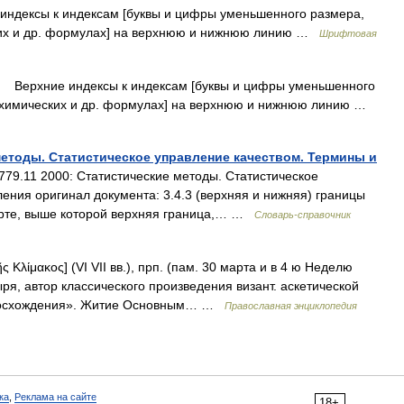
индексы к индексам [буквы и цифры уменьшенного размера,
ких и др. формулах] на верхнюю и нижнюю линию …
Шрифтовая
) Верхние индексы к индексам [буквы и цифры уменьшенного
, химических и др. формулах] на верхнюю и нижнюю линию …
 методы. Статистическое управление качеством. Термины и
9.11 2000: Статистические методы. Статистическое
ения оригинал документа: 3.4.3 (верхняя и нижняя) границы
арте, выше которой верхняя граница,… …
Словарь-справочник
ς Κλίμακος] (VI VII вв.), прп. (пам. 30 марта и в 4 ю Неделю
ыря, автор классического произведения визант. аскетической
 восхождения». Житие Основным… …
Православная энциклопедия
ка
,
Реклама на сайте
18+