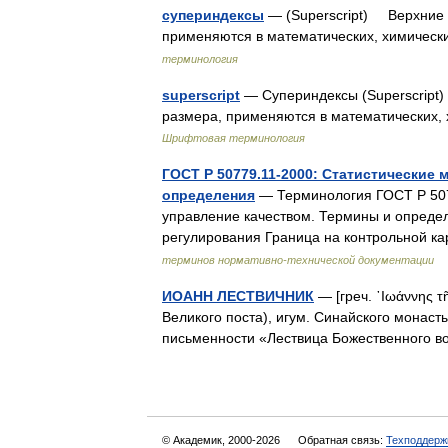
супериндексы
— (Superscript) Верхние 
применяются в математических, химичес
терминология
superscript
— Супериндексы (Superscript
размера, применяются в математических
Шрифтовая терминология
ГОСТ Р 50779.11-2000: Статистические
определения
— Терминология ГОСТ Р 5077
управление качеством. Термины и определ
регулирования Граница на контрольной к
терминов нормативно-технической документации
ИОАНН ЛЕСТВИЧНИК
— [греч. ᾿Ιωάννης τῆ
Великого поста), игум. Синайского монаст
письменности «Лествица Божественного
© Академик, 2000-2026
Обратная связь:
Техподдерж